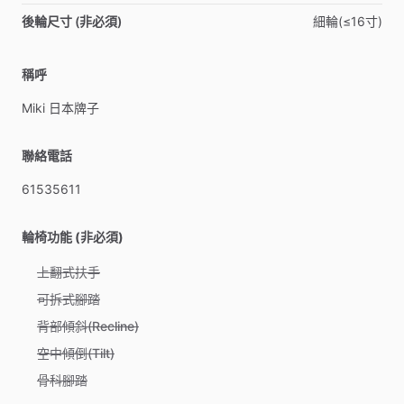
後輪尺寸 (非必須)
細輪(≤16寸)
稱呼
Miki
日本牌子
聯絡電話
61535611
輪椅功能 (非必須)
上翻式扶手
可拆式腳踏
背部傾斜(Recline)
空中傾倒(Tilt)
骨科腳踏