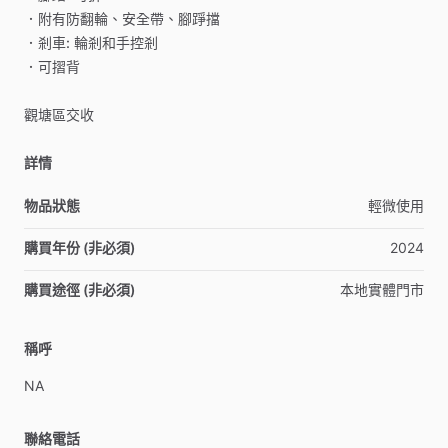
．附有防翻輪、安全帶、腳踭擋
．剎車:
輪剎和手控剎
．可摺背
觀塘區交收
詳情
物品狀態
輕微使用
購買年份 (非必須)
2024
購買途徑 (非必須)
本地實體門市
稱呼
NA
聯絡電話