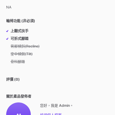
NA
輪椅功能 (非必須)
上翻式扶手
可拆式腳踏
背部傾斜(Recline)
空中傾倒(Tilt)
骨科腳踏
評價 (0)
關於產品發佈者
您好，我是 Admin。
檢視個人檔案