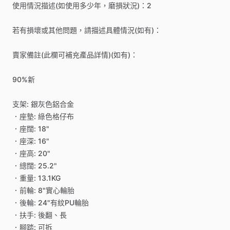
使用情況描述(如使用多少年，磨損狀況)：2
若有損壞或其他問題，請描述具體情況(如有)：
賣家備註(此欄可補充產品詳情)(如有)：
90%新
支架:
銀灰色鋁合金
．座墊:
綠色格仔布
．座闊:
18"
．座深:
16"
．座高:
20"
．總闊:
25.2"
．重量:
13.1KG
．前輪:
8"實心輪胎
．後輪:
24"有紋PU輪胎
．扶手:
後翻、長
．腳踏:
可拆