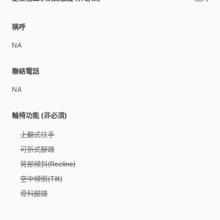
稱呼
NA
聯絡電話
NA
輪椅功能 (非必須)
上翻式扶手
可拆式腳踏
背部傾斜(Recline)
空中傾倒(Tilt)
骨科腳踏