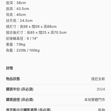
座深：38cm
座高：43.5cm
背高：40cm
扶手高：24.5cm
總尺寸：長98
x
闊56
x
高88cm
摺合後尺寸：長85
x
闊25
x
高70.5cm
前後輪直徑：6
​/​
14″
重量：7.9kg
負載：220lb
​/​
100kg
詳情
物品狀態
接近全新
購買年份 (非必須)
2024
購買途徑 (非必須)
本地實體門市
是否能出示購買憑證 (非必須)
能夠