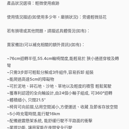
產品狀況選項：輕微使用痕跡
使用情況描述(如使用多少年，磨損狀況)：旁邊輕微括花
若有損壞或其他問題，請描述具體情況(如有)：
賣家備註(可以補充相關的額外資訊)(如有)：
~76cm迴轉半徑,55.4cm輪椅闊度,能輕易於
狹小通道穿梭及轉
彎
~只需3步即可輕鬆分解成3件組件,容易拆卸
組裝
~能爬過高達5cm的障礙物
~可於泥地、碎石地、沙地、草地以及輕度的積雪
輕鬆駕駛
~獲專利認證的全向輪設計,由24個小輪子組成,
可360°迴轉
~體積細小,
只闊21.5”
~椅背可向前摺,佔用空間減小,方便運送、收藏
及節省存放空間
~5小時充電時間,能行駛16km
~配備避震懸架系統,
能舒緩行駛不平路面的衝擊
~尾燈功能,
讓用家能在夜間安全行駛